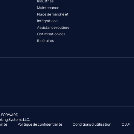
Industries
Maintenance
Place de marché et
intégrations
Assistance routière
Optimisation des
itinéraires
és. FORWARD
nking Systems LLC.
ilité
Politique de confidentialité
Conditions d'utilisation
CLUF