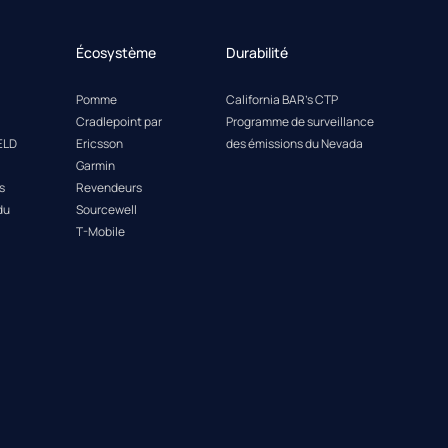
Écosystème
Durabilité
Pomme
California BAR's CTP
Cradlepoint par
Programme de surveillance
ELD
Ericsson
des émissions du Nevada
Garmin
s
Revendeurs
du
Sourcewell
T-Mobile