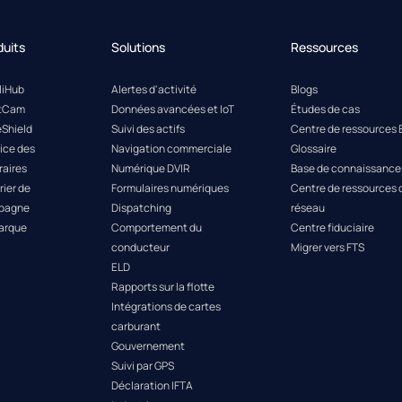
duits
Solutions
Ressources
lliHub
Alertes d'activité
Blogs
etCam
Données avancées et IoT
Études de cas
eShield
Suivi des actifs
Centre de ressources 
ice des
Navigation commerciale
Glossaire
raires
Numérique DVIR
Base de connaissance
rier de
Formulaires numériques
Centre de ressources 
pagne
Dispatching
réseau
arque
Comportement du
Centre fiduciaire
conducteur
Migrer vers FTS
ELD
Rapports sur la flotte
Intégrations de cartes
carburant
Gouvernement
Suivi par GPS
Déclaration IFTA