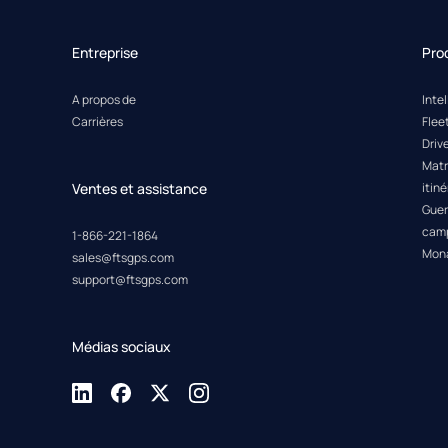
Entreprise
Pro
A propos de
Inte
Carrières
Fle
Driv
Matr
Ventes et assistance
itiné
Guer
cam
1-866-221-1864
Mon
sales@ftsgps.com
support@ftsgps.com
Médias sociaux