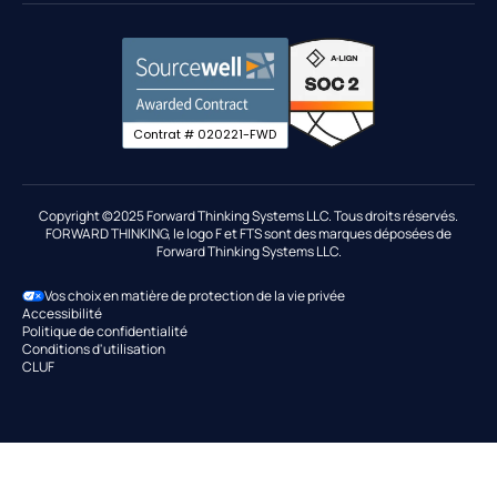
T-Mobile
Migrer vers FTS
Rapports sur la flotte
Intégrations de cartes carburant
Gouvernement
Suivi par GPS
Contrat # 020221-FWD
Déclaration IFTA
Industries
Maintenance
Copyright ©2025 Forward Thinking Systems LLC. Tous droits réservés.
FORWARD THINKING, le logo F et FTS sont des marques déposées de
Place de marché et intégrations
Forward Thinking Systems LLC.
Assistance routière
Vos choix en matière de protection de la vie privée
Optimisation des itinéraires
Accessibilité
Politique de confidentialité
Conditions d'utilisation
CLUF