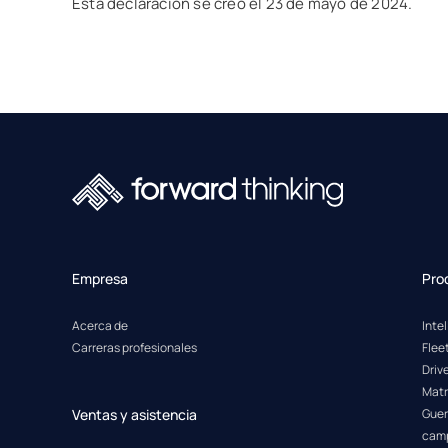
Esta declaración se creó el 23 de mayo de 2024.
Empresa
Pro
Acerca de
Inte
Carreras profesionales
Fle
Driv
Matr
Ventas y asistencia
Guer
cam