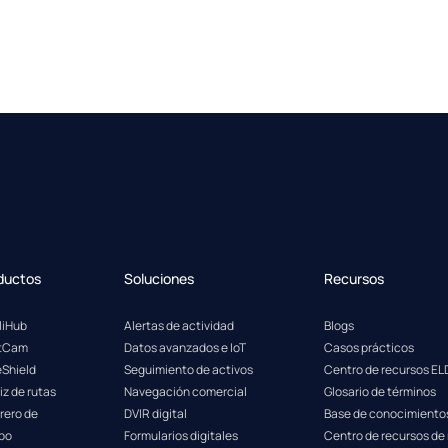
ductos
Soluciones
Recursos
lliHub
Alertas de actividad
Blogs
etCam
Datos avanzados e IoT
Casos prácticos
eShield
Seguimiento de activos
Centro de recursos EL
iz de rutas
Navegación comercial
Glosario de términos
rero de
DVIR digital
Base de conocimiento
po
Formularios digitales
Centro de recursos de