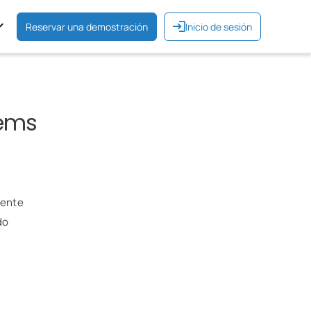
Reservar una demostración
Inicio de sesión
tems
mente
do