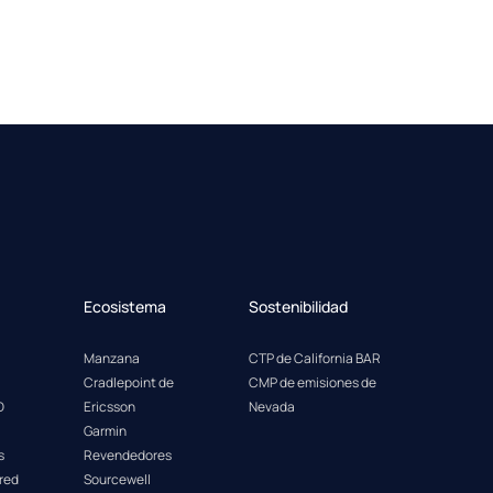
Ecosistema
Sostenibilidad
Manzana
CTP de California BAR
Cradlepoint de
CMP de emisiones de
D
Ericsson
Nevada
Garmin
s
Revendedores
 red
Sourcewell