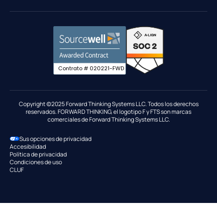
ELD
T-Mobile
Migrar a FTS
Informes sobre la flota
Integración de tarjetas de combustible
Gobierno
Seguimiento GPS
Contrato # 020221-FWD
Informes IFTA
Industrias
Mantenimiento
Copyright ©2025 Forward Thinking Systems LLC. Todos los derechos
reservados. FORWARD THINKING, el logotipo F y FTS son marcas
Mercado e integraciones
comerciales de Forward Thinking Systems LLC.
Asistencia en carretera
Sus opciones de privacidad
Optimización de rutas
Accesibilidad
Política de privacidad
Condiciones de uso
CLUF