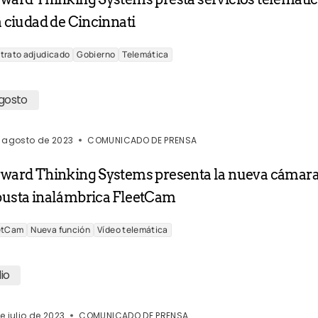
a ciudad de Cincinnati
trato adjudicado
Gobierno
Telemática
gosto
 agosto de 2023
COMUNICADO DE PRENSA
rward Thinking Systems presenta la nueva cámar
busta inalámbrica FleetCam
etCam
Nueva función
Vídeo telemática
lio
e julio de 2023
COMUNICADO DE PRENSA