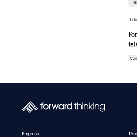
e
11 d
Fo
tel
Con
Empresa
Pro