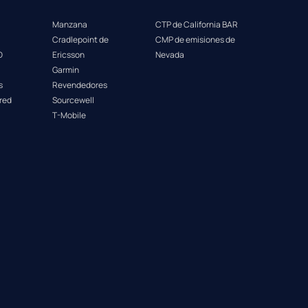
Manzana
CTP de California BAR
Cradlepoint de
CMP de emisiones de
D
Ericsson
Nevada
Garmin
s
Revendedores
 red
Sourcewell
T-Mobile