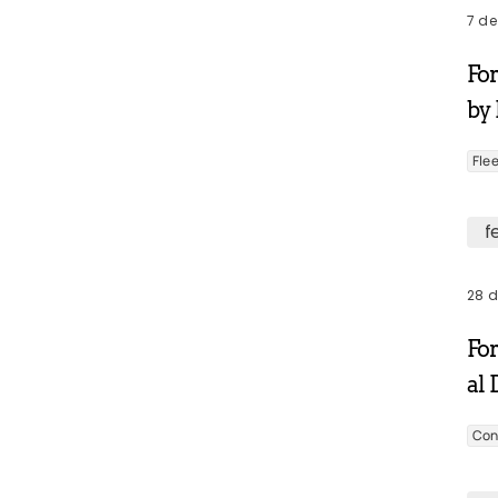
7 de
Fo
by
Fle
f
28 d
For
al 
Con