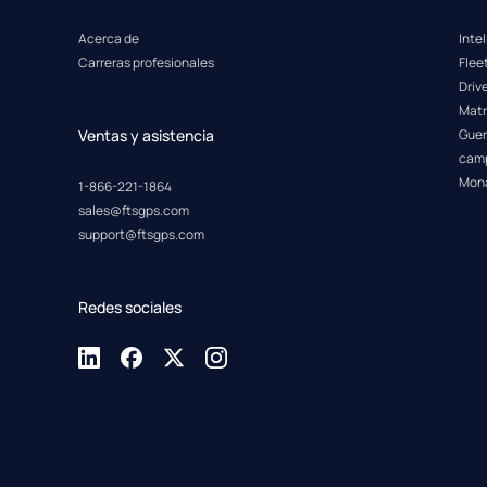
Acerca de
Inte
Carreras profesionales
Fle
Driv
Matr
Ventas y asistencia
Guer
cam
Mon
1-866-221-1864
sales@ftsgps.com
support@ftsgps.com
Redes sociales