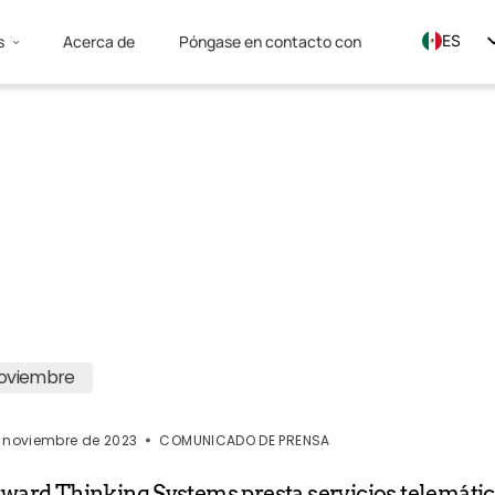
s
Acerca de
Póngase en contacto con
ES
EN
FR
oviembre
 noviembre de 2023
COMUNICADO DE PRENSA
ward Thinking Systems presta servicios telemáti