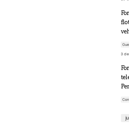
Fo
flo
veh
Gue
3 de
Fo
tel
Pen
Con
j