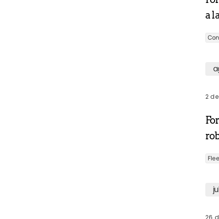
a l
Con
a
2 de
Fo
ro
Fle
ju
26 d