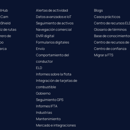
lliHub
Alertas de actividad
Blogs
etCam
Datos avanzados e IoT
Casos prácticos
eShield
Seguimiento de activos
Centro de recursos EL
iz de rutas
Navegación comercial
Glosario de términos
rero de
DVIR digital
Base de conocimiento
po
Formularios digitales
Centro de recursos de
arca
Envío
Centro de confianza
Comportamiento del
Migrar a FTS
conductor
ELD
Informes sobre la flota
Integración de tarjetas de
combustible
Gobierno
Seguimiento GPS
Informes IFTA
Industrias
Mantenimiento
Mercado e integraciones