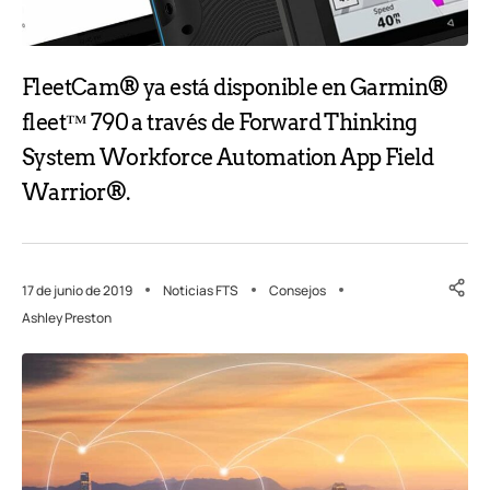
FleetCam® ya está disponible en Garmin®
fleet™ 790 a través de Forward Thinking
System Workforce Automation App Field
Warrior®.
17 de junio de 2019
Noticias FTS
Consejos
Ashley Preston