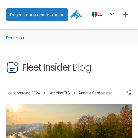
ES
Reservar una demostración
EN
Recursos
FR
Fleet Insider
Blog
1 de febrero de 2024
Noticias FTS
Andrew Santosusso