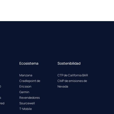
Ecosistema
Sostenibilidad
Manzana
CTP de California BAR
Cradlepoint de
CMP de emisiones de
D
Ericsson
Nevada
Garmin
s
Revendedores
 red
Sourcewell
T-Mobile