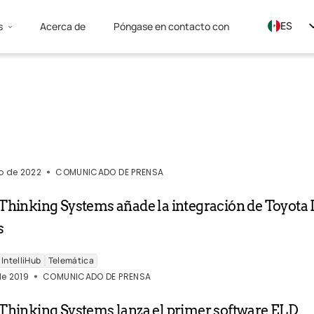
s
Acerca de
Póngase en contacto con
ES
EN
FR
o de 2022
COMUNICADO DE PRENSA
Thinking Systems añade la integración de Toyota 
s
IntelliHub
Telemática
e 2019
COMUNICADO DE PRENSA
Thinking Systems lanza el primer software ELD