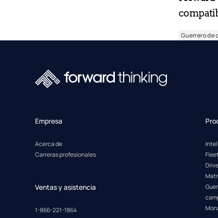
compatib
Guerrero de
Empresa
Pro
Acerca de
Inte
Carreras profesionales
Fle
Driv
Matr
Ventas y asistencia
Guer
cam
Mon
1-866-221-1864