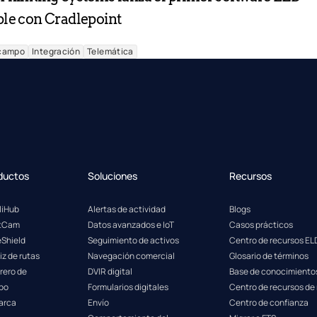
le con Cradlepoint
 campo
Integración
Telemática
ductos
Soluciones
Recursos
lliHub
Alertas de actividad
Blogs
etCam
Datos avanzados e IoT
Casos prácticos
eShield
Seguimiento de activos
Centro de recursos EL
iz de rutas
Navegación comercial
Glosario de términos
rero de
DVIR digital
Base de conocimiento
po
Formularios digitales
Centro de recursos de
arca
Envío
Centro de confianza