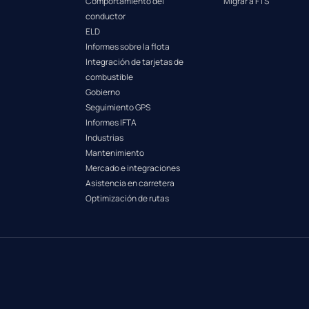
Comportamiento del
Migrar a FTS
conductor
ELD
Informes sobre la flota
Integración de tarjetas de
combustible
Gobierno
Seguimiento GPS
Informes IFTA
Industrias
Mantenimiento
Mercado e integraciones
Asistencia en carretera
Optimización de rutas