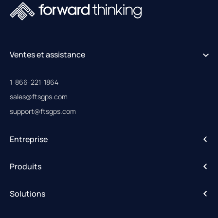
Ventes et assistance
1-866-221-1864
sales@ftsgps.com
support@ftsgps.com
Entreprise
A propos de
Produits
Carrières
IntelliHub
Solutions
FleetCam
Alertes d'activité
DriveShield