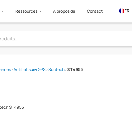
Ressources
A propos de
Contact
FR
EN
ES
sances
›
Actif et suivi GPS
›
Suntech
›
ST4955
ntech ST4955