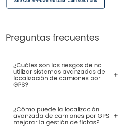
See Our AI-Powered Dash Cam Solutions
Preguntas frecuentes
¿Cuáles son los riesgos de no
utilizar sistemas avanzados de
localización de camiones por
GPS?
¿Cómo puede la localización
No utilizar el seguimiento por GPS puede suponer
avanzada de camiones por GPS
un aumento de los costes operativos, rutas no
mejorar la gestión de flotas?
optimizadas y falta de datos en tiempo real para
la toma de decisiones.