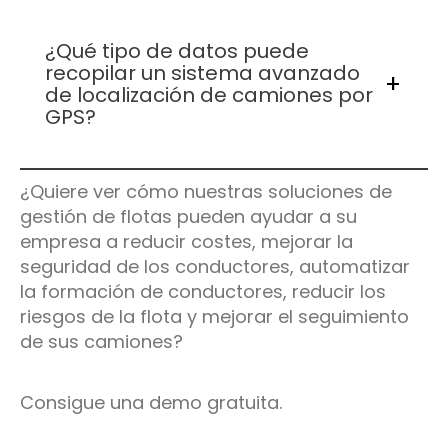
¿Qué tipo de datos puede
El seguimiento por GPS proporciona datos en
recopilar un sistema avanzado
tiempo real sobre la ubicación y el estado de los
de localización de camiones por
vehículos, lo que permite una planificación más
GPS?
eficiente de las rutas, el uso del combustible y el
mantenimiento proactivo de los vehículos.
¿Quiere ver cómo nuestras soluciones de
Los sistemas de localización por GPS pueden
gestión de flotas pueden ayudar a su
proporcionar datos sobre la velocidad del
empresa a reducir costes, mejorar la
vehículo, el estado del motor, el tiempo de ralentí
seguridad de los conductores, automatizar
y la ubicación en tiempo real, útiles para aplicar
las políticas de conducción y optimizar las
la formación de conductores, reducir los
operaciones.
riesgos de la flota y mejorar el seguimiento
de sus camiones?
Consigue una demo gratuita.