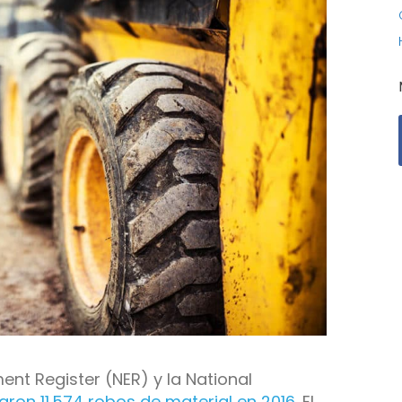
ent Register (NER) y la National
aron 11.574 robos de material en 2016
. El