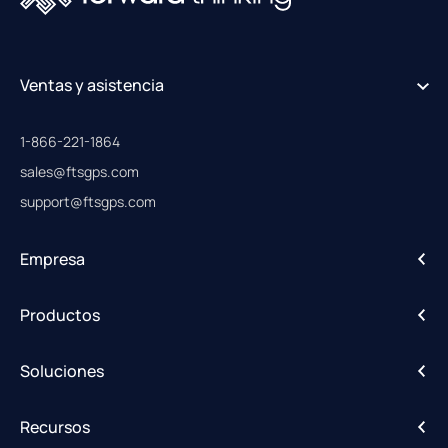
Ventas y asistencia
1-866-221-1864
sales@ftsgps.com
support@ftsgps.com
Empresa
Acerca de
Productos
Carreras profesionales
IntelliHub
Soluciones
FleetCam
Alertas de actividad
DriveShield
Recursos
Datos avanzados e IoT
Matriz de rutas