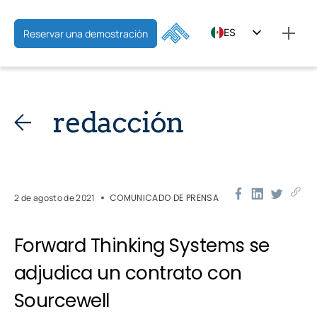
ES
Reservar una demostración
EN
FR
redacción
2 de agosto de 2021
COMUNICADO DE PRENSA
Forward Thinking Systems se
adjudica un contrato con
Sourcewell