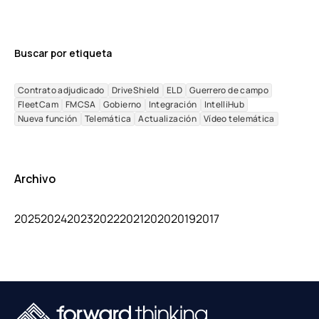
Buscar por etiqueta
Contrato adjudicado
DriveShield
ELD
Guerrero de campo
FleetCam
FMCSA
Gobierno
Integración
IntelliHub
Nueva función
Telemática
Actualización
Vídeo telemática
Archivo
2025
2024
2023
2022
2021
2020
2019
2017