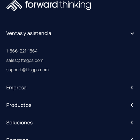
Ventas y asistencia
1-866-221-1864
sales@ftsgps.com
support@ftsgps.com
Empresa
Acerca de
Productos
Carreras profesionales
IntelliHub
Soluciones
FleetCam
Alertas de actividad
DriveShield