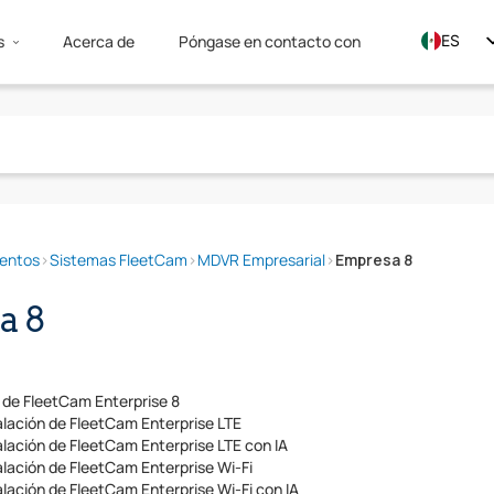
s
Acerca de
Póngase en contacto con
ES
EN
FR
ientos
›
Sistemas FleetCam
›
MDVR Empresarial
›
Empresa 8
a 8
 de FleetCam Enterprise 8
lación de FleetCam Enterprise LTE
lación de FleetCam Enterprise LTE con IA
lación de FleetCam Enterprise Wi-Fi
lación de FleetCam Enterprise Wi-Fi con IA